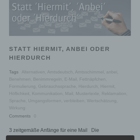
STATT HIERMIT, ANBEI ODER
HIERDURCH
Tags
Alternativen
,
Amtsdeutsch
,
Amtsschimmel
,
anbei
,
Benehmen
,
Benimmregeln
,
E-Mail
,
Fettnäpfchen
,
Formulierung
,
Gebrauchssprache
,
Hierdurch
,
Hiermit
,
Höflichkeit
,
Kommunikation
,
Mail
,
Mustertexte
,
Reklamation
,
Sprache
,
Umgangsformen
,
verbleiben
,
Wertschätzung
,
Wirkung
Comments
0
3 zeitgemäße Anfänge für eine Mail Die
Kommunikation per Mail ist aus dem Geschäftsleben