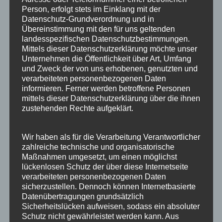
Person, erfolgt stets im Einklang mit der
Januar 2020
Datenschutz-Grundverordnung und in
Übereinstimmung mit den für uns geltenden
Februar 2017
landesspezifischen Datenschutzbestimmungen.
Mittels dieser Datenschutzerklärung möchte unser
Juni 2016
Unternehmen die Öffentlichkeit über Art, Umfang
und Zweck der von uns erhobenen, genutzten und
Juli 2015
verarbeiteten personenbezogenen Daten
informieren. Ferner werden betroffene Personen
mittels dieser Datenschutzerklärung über die ihnen
zustehenden Rechte aufgeklärt.
CALENDAR
Wir haben als für die Verarbeitung Verantwortlicher
AUGUST 2026
zahlreiche technische und organisatorische
Maßnahmen umgesetzt, um einen möglichst
M
D
M
D
F
S
S
lückenlosen Schutz der über diese Internetseite
verarbeiteten personenbezogenen Daten
sicherzustellen. Dennoch können Internetbasierte
1
2
Datenübertragungen grundsätzlich
Sicherheitslücken aufweisen, sodass ein absoluter
3
4
5
6
7
8
9
Schutz nicht gewährleistet werden kann. Aus