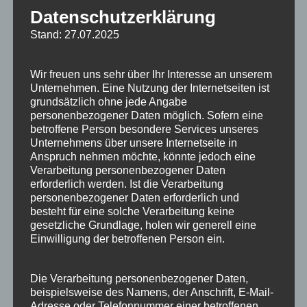
Datenschutzerklärung
nicht mehr wegzudenken. Was früher drei Tage...
Stand: 27.07.2025
READ MORE
Wir freuen uns sehr über Ihr Interesse an unserem
Unternehmen. Eine Nutzung der Internetseiten ist
grundsätzlich ohne jede Angabe
personenbezogener Daten möglich. Sofern eine
betroffene Person besondere Services unseres
Unternehmens über unsere Internetseite in
Anspruch nehmen möchte, könnte jedoch eine
Verarbeitung personenbezogener Daten
ARCHIV
erforderlich werden. Ist die Verarbeitung
personenbezogener Daten erforderlich und
August 2025
besteht für eine solche Verarbeitung keine
gesetzliche Grundlage, holen wir generell eine
November 2021
Einwilligung der betroffenen Person ein.
September 2021
Die Verarbeitung personenbezogener Daten,
April 2020
beispielsweise des Namens, der Anschrift, E-Mail-
Adresse oder Telefonnummer einer betroffenen