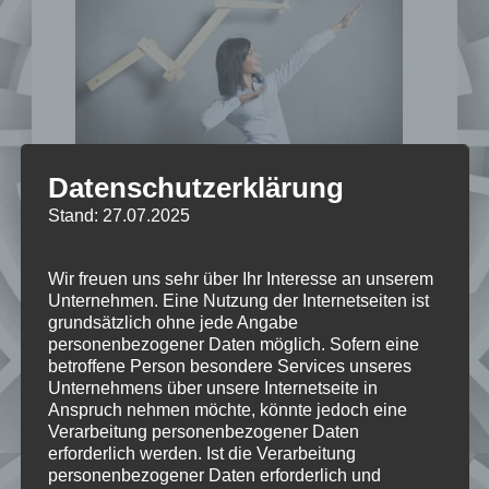
Datenschutzerklärung
Stand: 27.07.2025
In meinem individuellen Einzelcoaching
unterstütze ich Sie ganz persönlich dabei,
Wir freuen uns sehr über Ihr Interesse an unserem
souverän und sicher in jeder
Unternehmen. Eine Nutzung der Internetseiten ist
grundsätzlich ohne jede Angabe
gesellschaftlichen Situation aufzutreten.
personenbezogener Daten möglich. Sofern eine
Gemeinsam arbeiten wir an Ihrer Wirkung
betroffene Person besondere Services unseres
und Ausdruckskraft – diskret, vertrauensvoll
Unternehmens über unsere Internetseite in
Anspruch nehmen möchte, könnte jedoch eine
und bei Bedarf auch digital. So gewinnen
Verarbeitung personenbezogener Daten
Sie Klarheit und Sicherheit für Ihren
erforderlich werden. Ist die Verarbeitung
persönlichen oder beruflichen Alltag.
personenbezogener Daten erforderlich und