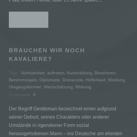
g) Verantwortlicher oder für die
Verarbeitung Verantwortlicher
READ MORE
Verantwortlicher oder für die Verarbeitung
Verantwortlicher ist die natürliche oder
juristische Person, Behörde, Einrichtung oder
BRAUCHEN WIR NOCH
andere Stelle, die allein oder gemeinsam mit
anderen über die Zwecke und Mittel der
KAVALIERE?
Verarbeitung von personenbezogenen Daten
entscheidet. Sind die Zwecke und Mittel dieser
Tags
Achtsamkeit
,
auftreten
,
Ausstrahlung
,
Benehmen
,
Verarbeitung durch das Unionsrecht oder das
Benimmregeln
,
Diplomatie
,
Dresscode
,
Höflichkeit
,
Kleidung
,
Recht der Mitgliedstaaten vorgegeben, so
Umgangsformen
,
Wertschätzung
,
Wirkung
kann der Verantwortliche beziehungsweise
können die bestimmten Kriterien seiner
Comments
0
Benennung nach dem Unionsrecht oder dem
Recht der Mitgliedstaaten vorgesehen werden.
Der Begriff Gentleman bezeichnet einen aufgrund
seiner Geburt, seines Charakters oder anderer
Umstände in irgendeiner Form sozial
herausgehobenen Mann – ins Deutsche am ehesten