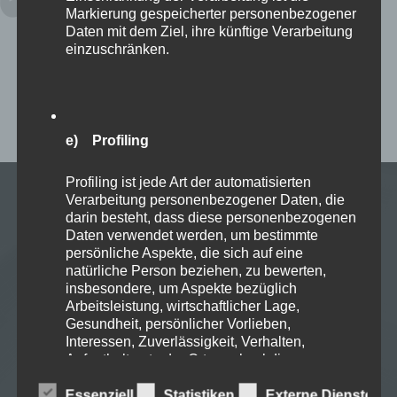
Markierung gespeicherter personenbezogener
man anderen die größte Menge an
Daten mit dem Ziel, ihre künftige Verarbeitung
Unannehmlichkeiten ersparen kann.
einzuschränken.
Chat GPT
,
Künstliche Intelligenz
e) Profiling
Profiling ist jede Art der automatisierten
Verarbeitung personenbezogener Daten, die
darin besteht, dass diese personenbezogenen
Daten verwendet werden, um bestimmte
persönliche Aspekte, die sich auf eine
natürliche Person beziehen, zu bewerten,
insbesondere, um Aspekte bezüglich
Blog
Arbeitsleistung, wirtschaftlicher Lage,
Gesundheit, persönlicher Vorlieben,
Interessen, Zuverlässigkeit, Verhalten,
Dieser Blog hat seinen Ursprung viele Jahre zurück,
Aufenthaltsort oder Ortswechsel dieser
natürlichen Person zu analysieren oder
initiiert von Marlies Smits und wird seit 2023 von mir
vorherzusagen.
Essenziell
Statistiken
Externe Dienste