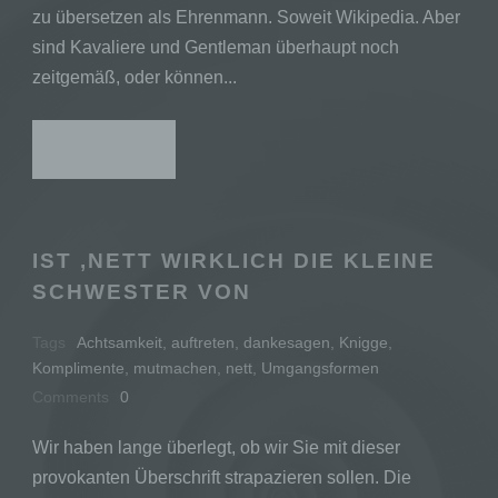
h) Auftragsverarbeiter
zu übersetzen als Ehrenmann. Soweit Wikipedia. Aber
sind Kavaliere und Gentleman überhaupt noch
Auftragsverarbeiter ist eine natürliche oder
zeitgemäß, oder können...
juristische Person, Behörde, Einrichtung oder
andere Stelle, die personenbezogene Daten
im Auftrag des Verantwortlichen verarbeitet.
READ MORE
i) Empfänger
IST ‚NETT WIRKLICH DIE KLEINE
Empfänger ist eine natürliche oder juristische
SCHWESTER VON
Person, Behörde, Einrichtung oder andere
Stelle, der personenbezogene Daten
Tags
Achtsamkeit
,
auftreten
,
dankesagen
,
Knigge
,
offengelegt werden, unabhängig davon, ob es
Komplimente
,
mutmachen
,
nett
,
Umgangsformen
sich bei ihr um einen Dritten handelt oder
Comments
0
nicht. Behörden, die im Rahmen eines
bestimmten Untersuchungsauftrags nach dem
Unionsrecht oder dem Recht der
Wir haben lange überlegt, ob wir Sie mit dieser
Mitgliedstaaten möglicherweise
provokanten Überschrift strapazieren sollen. Die
personenbezogene Daten erhalten, gelten