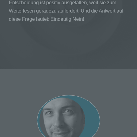
Entscheidung ist positiv ausgefallen, weil sie zum
jedoch nicht als Empfänger.
Weiterlesen geradezu auffordert. Und die Antwort auf
diese Frage lautet: Eindeutig Nein!
j) Dritter
Dritter ist eine natürliche oder juristische
Person, Behörde, Einrichtung oder andere
Stelle außer der betroffenen Person, dem
Verantwortlichen, dem Auftragsverarbeiter und
den Personen, die unter der unmittelbaren
Verantwortung des Verantwortlichen oder des
Auftragsverarbeiters befugt sind, die
personenbezogenen Daten zu verarbeiten.
k) Einwilligung