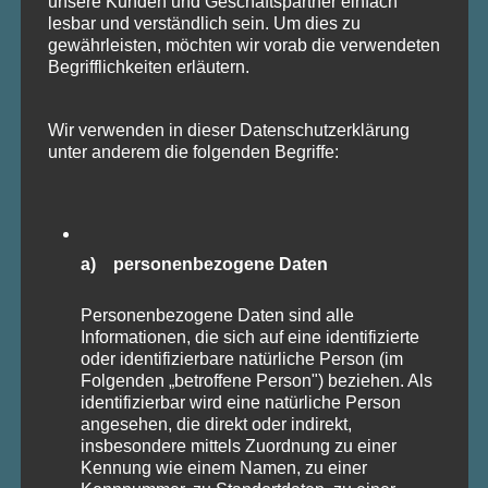
unsere Kunden und Geschäftspartner einfach
lesbar und verständlich sein. Um dies zu
Online-Etikette
– sicheres Verhalten in
gewährleisten, möchten wir vorab die verwendeten
Begrifflichkeiten erläutern.
digitalen Meetings
Fehlerfreundlichkeit
– souveräner
Wir verwenden in dieser Datenschutzerklärung
Umgang mit Missgeschicken
unter anderem die folgenden Begriffe:
Der moderne Gentleman und die
Gentleperson
– zeitgemäße
Höflichkeit heute
a) personenbezogene Daten
Sicheres Auftreten
– selbstbewusst
Personenbezogene Daten sind alle
Informationen, die sich auf eine identifizierte
und authentisch wirken
oder identifizierbare natürliche Person (im
Folgenden „betroffene Person") beziehen. Als
identifizierbar wird eine natürliche Person
angesehen, die direkt oder indirekt,
insbesondere mittels Zuordnung zu einer
Kennung wie einem Namen, zu einer