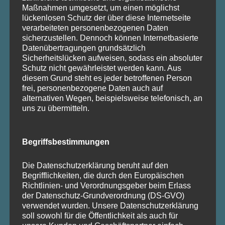
Business-Knigge
– souveränes
Maßnahmen umgesetzt, um einen möglichst
lückenlosen Schutz der über diese Internetseite
Auftreten im Beruf
verarbeiteten personenbezogenen Daten
sicherzustellen. Dennoch können Internetbasierte
Moderne Tischmanieren
– stilvoll bei
Datenübertragungen grundsätzlich
Sicherheitslücken aufweisen, sodass ein absoluter
Tisch und Tafel
Schutz nicht gewährleistet werden kann. Aus
diesem Grund steht es jeder betroffenen Person
Kommunikation
– verbal und
frei, personenbezogene Daten auch auf
nonverbal klar überzeugen
alternativen Wegen, beispielsweise telefonisch, an
uns zu übermitteln.
Dresscode und Kleidung
–
angemessen gekleidet zu jedem
Begriffsbestimmungen
Anlass
Die Datenschutzerklärung beruht auf den
Körpersprache
– bewusst
Begrifflichkeiten, die durch den Europäischen
wahrnehmen und gezielt einsetzen
Richtlinien- und Verordnungsgeber beim Erlass
der Datenschutz-Grundverordnung (DS-GVO)
verwendet wurden. Unsere Datenschutzerklärung
Erfolgreich ins Berufsleben
–
soll sowohl für die Öffentlichkeit als auch für
Auftreten für Azubis und Studierende