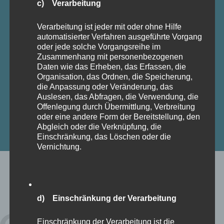
Umgangsformen und Etikette in meinen interaktiven
Da
c) Verarbeitung
Workshops. Tauchen Sie ein in eine Welt voller
Verarbeitung ist jeder mit oder ohne Hilfe
harme und Stil und lernen Sie, wie Sie sich in jeder
Fi
automatisierter Verfahren ausgeführte Vorgang
Situation souverän und selbstbewusst präsentieren.
oder jede solche Vorgangsreihe im
Vort
Zusammenhang mit personenbezogenen
Daten wie das Erheben, das Erfassen, die
Zuhör
Organisation, das Ordnen, die Speicherung,
m
die Anpassung oder Veränderung, das
Auslesen, das Abfragen, die Verwendung, die
Offenlegung durch Übermittlung, Verbreitung
oder eine andere Form der Bereitstellung, den
Abgleich oder die Verknüpfung, die
Einschränkung, das Löschen oder die
Vernichtung.
BENIMM-ZITATE
d) Einschränkung der Verarbeitung
Höflichkeit ist die Wissenschaft, wie
Einschränkung der Verarbeitung ist die