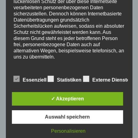
lückenlosen Schutz der über diese Internetseite
verarbeiteten personenbezogenen Daten
Juli 2015
sicherzustellen. Dennoch können Internetbasierte
Datenübertragungen grundsätzlich
Sicherheitslücken aufweisen, sodass ein absoluter
Schutz nicht gewährleistet werden kann. Aus
CALENDAR
diesem Grund steht es jeder betroffenen Person
frei, personenbezogene Daten auch auf
alternativen Wegen, beispielsweise telefonisch, an
AUGUST 2026
uns zu übermitteln.
M
D
M
D
F
S
S
Begriffsbestimmungen
1
2
Essenziell
Statistiken
Externe Dienste
Die Datenschutzerklärung beruht auf den
3
4
5
6
7
8
9
Begrifflichkeiten, die durch den Europäischen
✓ Akzeptieren
Richtlinien- und Verordnungsgeber beim Erlass
10
11
12
13
14
15
16
der Datenschutz-Grundverordnung (DS-GVO)
verwendet wurden. Unsere Datenschutzerklärung
Auswahl speichern
soll sowohl für die Öffentlichkeit als auch für
17
18
19
20
21
22
23
unsere Kunden und Geschäftspartner einfach
Personalisieren
lesbar und verständlich sein. Um dies zu