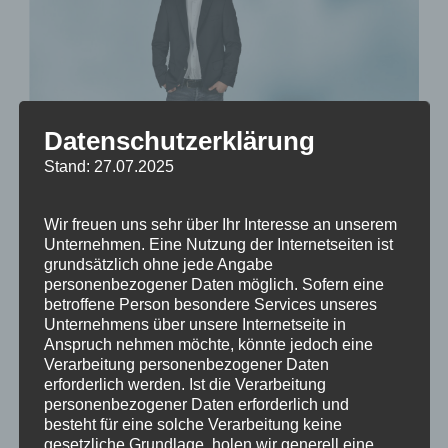
Datenschutzerklärung
DIE SAKKO-FRAGE
Stand: 27.07.2025
Tags
Benehmen
,
Kleidung
,
Outfit
,
Sacco
,
Sakko
,
Wir freuen uns sehr über Ihr Interesse an unserem
Umgangsformen
Unternehmen. Eine Nutzung der Internetseiten ist
Comments
4
grundsätzlich ohne jede Angabe
personenbezogener Daten möglich. Sofern eine
In diesem Text soll es tatsächlich um einen Streitpunkt
betroffene Person besondere Services unseres
Unternehmens über unsere Internetseite in
gehen, den mein Mann und ich hin und wieder haben.
Anspruch nehmen möchte, könnte jedoch eine
Wir sind unterschiedler...
Verarbeitung personenbezogener Daten
erforderlich werden. Ist die Verarbeitung
personenbezogener Daten erforderlich und
READ MORE
besteht für eine solche Verarbeitung keine
gesetzliche Grundlage, holen wir generell eine