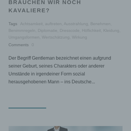
BRAUCHEN WIR NOCH
KAVALIERE?
Tags
Achtsamkeit
,
auftreten
,
Ausstrahlung
,
Benehmen
,
Benimmregeln
,
Diplomatie
,
Dresscode
,
Höflichkeit
,
Kleidung
,
Umgangsformen
,
Wertschätzung
,
Wirkung
Comments
0
Der Begriff Gentleman bezeichnet einen aufgrund
seiner Geburt, seines Charakters oder anderer
Umstände in irgendeiner Form sozial
herausgehobenen Mann – ins Deutsche...
READ MORE